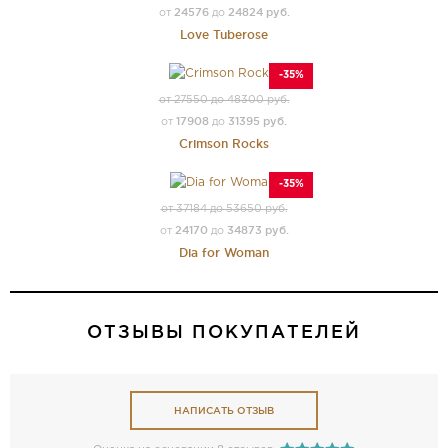
24576
24824 руб.
от
до
Love Tuberose
-35%
от 27550 до 48300 руб.
17908
31395 руб.
от
до
Crimson Rocks
-35%
от 37184 до 53650 руб.
24170
34873 руб.
от
до
Dia for Woman
ОТЗЫВЫ ПОКУПАТЕЛЕЙ
НАПИСАТЬ ОТЗЫВ