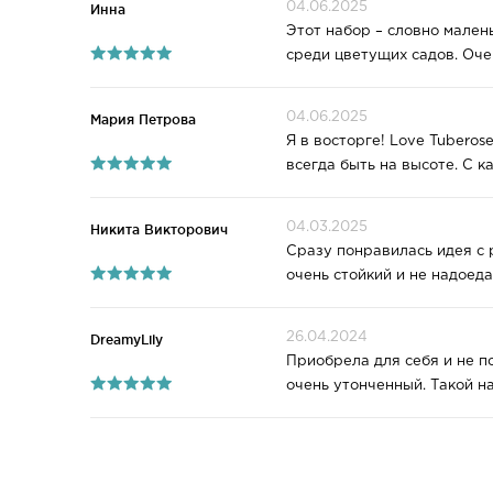
04.06.2025
Инна
Этот набор – словно мален
среди цветущих садов. Оч
04.06.2025
Мария Петрова
Я в восторге! Love Tuberos
всегда быть на высоте. С 
04.03.2025
Никита Викторович
Сразу понравилась идея с 
очень стойкий и не надоед
26.04.2024
DreamyLily
Приобрела для себя и не п
очень утонченный. Такой н