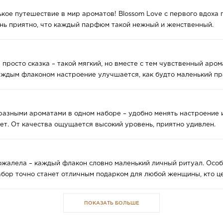
ькое путешествие в мир ароматов! Blossom Love с первого вдоха
ень приятно, что каждый парфюм такой нежный и женственный.
e просто сказка – такой мягкий, но вместе с тем чувственный аро
каждым флаконом настроение улучшается, как будто маленький пр
разными ароматами в одном наборе – удобно менять настроение и
ает. От качества ощущается высокий уровень, приятно удивлен.
ожалела – каждый флакон словно маленький личный ритуал. Особе
абор точно станет отличным подарком для любой женщины, кто це
ПОКАЗАТЬ БОЛЬШЕ