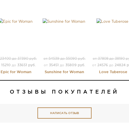
 23400 до 37390 руб.
от 54539 до 55090 руб.
от 37808 до 38190 р
15210
33651 руб.
35451
35809 руб.
24576
24824 р
т
до
от
до
от
до
Epic for Woman
Sunshine for Woman
Love Tuberose
ОТЗЫВЫ ПОКУПАТЕЛЕЙ
НАПИСАТЬ ОТЗЫВ