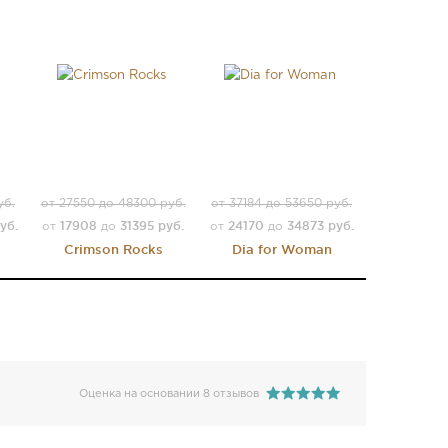
уб.
от 27550 до 48300 руб.
от 37184 до 53650 руб.
уб.
17908
31395 руб.
24170
34873 руб.
от
до
от
до
Crimson Rocks
Dia for Woman
Оценка на основании 8 отзывов