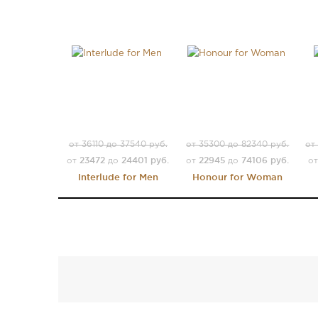
от 36110 до 37540 руб.
от 35300 до 82340 руб.
от
23472
24401 руб.
22945
74106 руб.
от
до
от
до
о
Interlude for Men
Honour for Woman