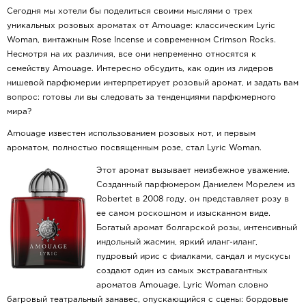
Сегодня мы хотели бы поделиться своими мыслями о трех
уникальных розовых ароматах от Amouage: классическим Lyric
Woman, винтажным Rose Incense и современном Crimson Rocks.
Несмотря на их различия, все они непременно относятся к
семейству Amouage. Интересно обсудить, как один из лидеров
нишевой парфюмерии интерпретирует розовый аромат, и задать вам
вопрос: готовы ли вы следовать за тенденциями парфюмерного
мира?
Amouage известен использованием розовых нот, и первым
ароматом, полностью посвященным розе, стал Lyric Woman.
Этот аромат вызывает неизбежное уважение.
Созданный парфюмером Даниелем Морелем из
Robertet в 2008 году, он представляет розу в
ее самом роскошном и изысканном виде.
Богатый аромат болгарской розы, интенсивный
индольный жасмин, яркий иланг-иланг,
пудровый ирис с фиалками, сандал и мускусы
создают один из самых экстравагантных
ароматов Amouage. Lyric Woman словно
багровый театральный занавес, опускающийся с сцены: бордовые