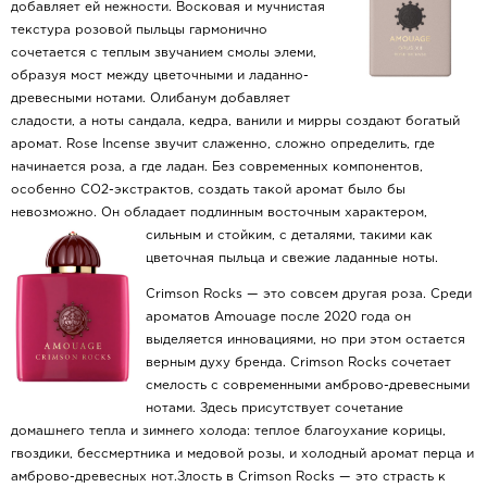
добавляет ей нежности. Восковая и мучнистая
текстура розовой пыльцы гармонично
сочетается с теплым звучанием смолы элеми,
образуя мост между цветочными и ладанно-
древесными нотами. Олибанум добавляет
сладости, а ноты сандала, кедра, ванили и мирры создают богатый
аромат. Rose Incense звучит слаженно, сложно определить, где
начинается роза, а где ладан. Без современных компонентов,
особенно CO2-экстрактов, создать такой аромат было бы
невозможно. Он обладает подлинным восточным характером,
сильным и стойким, с
деталями, такими как
цветочная пыльца и свежие ладанные ноты.
Crimson Rocks — это совсем другая роза. Среди
ароматов Amouage после 2020 года он
выделяется инновациями, но при этом остается
верным духу бренда. Crimson Rocks сочетает
смелость с современными амброво-древесными
нотами. Здесь присутствует сочетание
домашнего тепла и зимнего холода: теплое благоухание корицы,
гвоздики, бессмертника и медовой розы, и холодный аромат перца и
амброво-древесных нот.Злость в Crimson Rocks — это страсть к