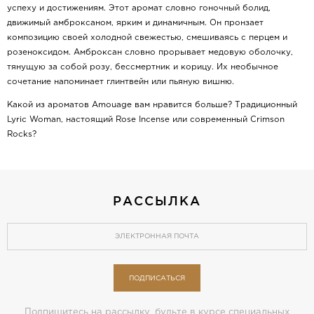
успеху и достижениям. Этот аромат словно гоночный болид,
движимый амброксаном, ярким и динамичным. Он пронзает
композицию своей холодной свежестью, смешиваясь с перцем и
розеноксидом. Амброксан словно прорывает медовую оболочку,
тянущую за собой розу, бессмертник и корицу. Их необычное
сочетание напоминает глинтвейн или пьяную вишню.
Какой из ароматов Amouage вам нравится больше? Традиционный
Lyric Woman, настоящий Rose Incense или современный Crimson
Rocks?
РАССЫЛКА
ПОДПИСАТЬСЯ
Подпишитесь на рассылку, будьте в курсе специальных