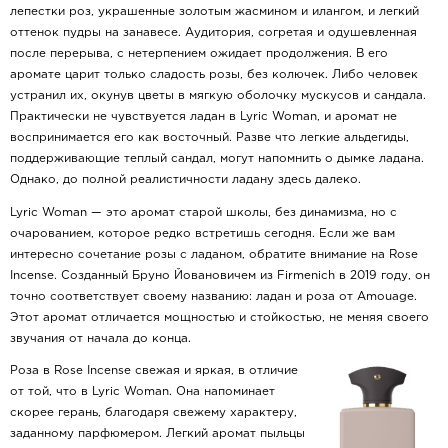
лепестки роз, украшенные золотым жасмином и илангом, и легкий
оттенок пудры на занавесе. Аудитория, согретая и одушевленная
после перерыва, с нетерпением ожидает продолжения. В его
аромате царит только сладость розы, без колючек. Либо человек
устранил их, окунув цветы в мягкую оболочку мускусов и сандала.
Практически не чувствуется ладан в Lyric Woman, и аромат не
воспринимается его как восточный. Разве что легкие альдегиды,
поддерживающие теплый сандал, могут напомнить о дымке ладана.
Однако, до полной реалистичности ладану здесь далеко.
Lyric Woman — это аромат старой школы, без динамизма, но с
очарованием, которое редко встретишь сегодня. Если же вам
интересно сочетание розы с ладаном, обратите внимание на Rose
Incense. Созданный Бруно Йовановичем из Firmenich в 2019 году, он
точно соответствует своему названию: ладан и роза от Amouage.
Этот аромат отличается мощностью и стойкостью, не меняя своего
звучания от начала до конца.
Роза в Rose Incense свежая и яркая, в отличие
от той, что в Lyric Woman. Она напоминает
скорее герань, благодаря свежему характеру,
заданному парфюмером. Легкий аромат пыльцы