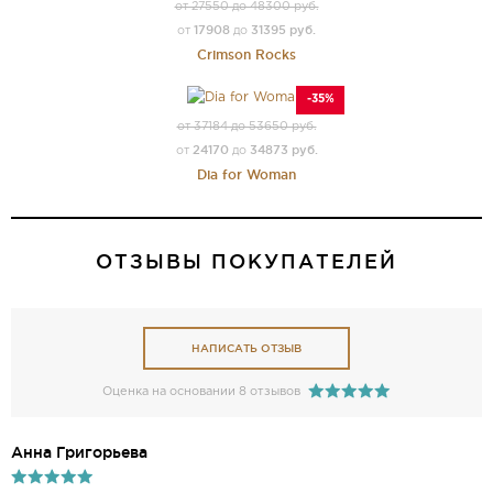
от 27550 до 48300 руб.
17908
31395 руб.
от
до
Crimson Rocks
-35%
от 37184 до 53650 руб.
24170
34873 руб.
от
до
Dia for Woman
ОТЗЫВЫ ПОКУПАТЕЛЕЙ
НАПИСАТЬ ОТЗЫВ
Оценка на основании 8 отзывов
Анна Григорьева