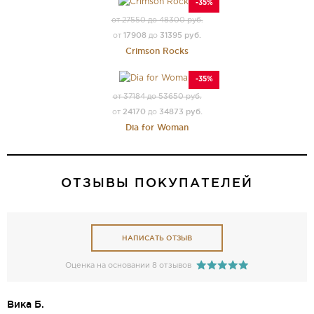
-35%
от 27550 до 48300 руб.
17908
31395 руб.
от
до
Crimson Rocks
-35%
от 37184 до 53650 руб.
24170
34873 руб.
от
до
Dia for Woman
ОТЗЫВЫ ПОКУПАТЕЛЕЙ
НАПИСАТЬ ОТЗЫВ
Оценка на основании 8 отзывов
Вика Б.