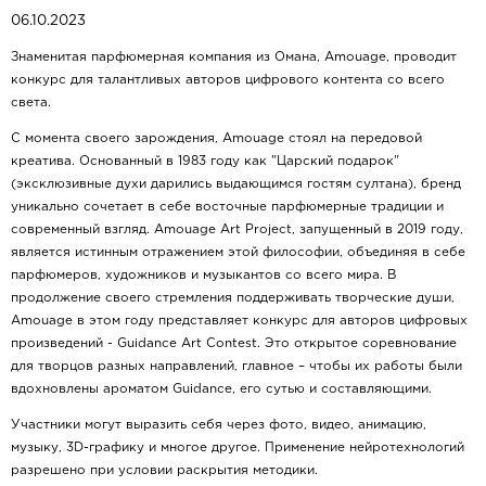
06.10.2023
Знаменитая парфюмерная компания из Омана, Amouage, проводит
конкурс для талантливых авторов цифрового контента со всего
света.
С момента своего зарождения, Amouage стоял на передовой
креатива. Основанный в 1983 году как "Царский подарок"
(эксклюзивные духи дарились выдающимся гостям султана), бренд
уникально сочетает в себе восточные парфюмерные традиции и
современный взгляд. Amouage Art Project, запущенный в 2019 году,
является истинным отражением этой философии, объединяя в себе
парфюмеров, художников и музыкантов со всего мира. В
продолжение своего стремления поддерживать творческие души,
Amouage в этом году представляет конкурс для авторов цифровых
произведений - Guidance Art Contest. Это открытое соревнование
для творцов разных направлений, главное – чтобы их работы были
вдохновлены ароматом Guidance, его сутью и составляющими.
Участники могут выразить себя через фото, видео, анимацию,
музыку, 3D-графику и многое другое. Применение нейротехнологий
разрешено при условии раскрытия методики.