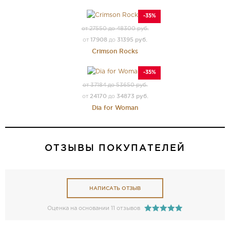
-35%
от 27550 до 48300 руб.
17908
31395 руб.
от
до
Crimson Rocks
-35%
от 37184 до 53650 руб.
24170
34873 руб.
от
до
Dia for Woman
ОТЗЫВЫ ПОКУПАТЕЛЕЙ
НАПИСАТЬ ОТЗЫВ
Оценка на основании 11 отзывов