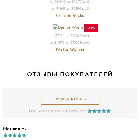
от 26900 до 51070 руб.
17485
33196 руб.
от
до
Crimson Rocks
-35%
от 37184 до 57060 руб.
24170
37089 руб.
от
до
Dia for Woman
ОТЗЫВЫ ПОКУПАТЕЛЕЙ
НАПИСАТЬ ОТЗЫВ
Оценка на основании 8 отзывов
Милена Ч.