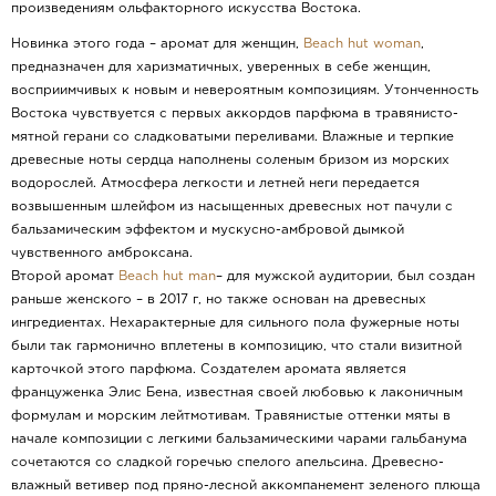
произведениям ольфакторного искусства Востока.
Новинка этого года – аромат для женщин,
Beach hut woman
,
предназначен для харизматичных, уверенных в себе женщин,
восприимчивых к новым и невероятным композициям. Утонченность
Востока чувствуется с первых аккордов парфюма в травянисто-
мятной герани со сладковатыми переливами. Влажные и терпкие
древесные ноты сердца наполнены соленым бризом из морских
водорослей. Атмосфера легкости и летней неги передается
возвышенным шлейфом из насыщенных древесных нот пачули с
бальзамическим эффектом и мускусно-амбровой дымкой
чувственного амброксана.
Второй аромат
Beach hut man
– для мужской аудитории, был создан
раньше женского – в 2017 г, но также основан на древесных
ингредиентах. Нехарактерные для сильного пола фужерные ноты
были так гармонично вплетены в композицию, что стали визитной
карточкой этого парфюма. Создателем аромата является
француженка Элис Бена, известная своей любовью к лаконичным
формулам и морским лейтмотивам. Травянистые оттенки мяты в
начале композиции с легкими бальзамическими чарами гальбанума
сочетаются со сладкой горечью спелого апельсина. Древесно-
влажный ветивер под пряно-лесной аккомпанемент зеленого плюща