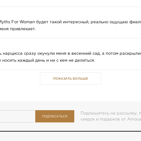
yths For Woman будет такой интересный, реально ощущаю фиалку
меня привлекает.
ь нарцисса сразу окунули меня в весенний сад, а потом раскрыли
 носить каждый день и ни с кем не делиться.
ПОКАЗАТЬ БОЛЬШЕ
Подпишитесь на рассылку, б
ПОДПИСАТЬСЯ
скидок и подарков от Amou