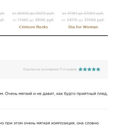
уб.
от 26900 до 51070 руб.
от 37184 до 57060 руб.
уб.
17485
33196 руб.
24170
37089 руб.
от
до
от
до
Crimson Rocks
Dia for Woman
Оценка на основании 11 отзывов
м. Очень мягкий и не давит, как будто приятный плед,
о при этом очень мягкая композиция, она словно