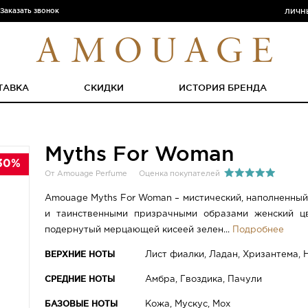
Заказать звонок
ЛИЧН
ТАВКА
СКИДКИ
ИСТОРИЯ БРЕНДА
Myths For Woman
30%
От Amouage Perfume
Оценка покупателей
Amouage Myths For Woman – мистический, наполненный
и таинственными призрачными образами женский ц
подернутый мерцающей кисеей зелен...
Подробнее
ВЕРХНИЕ НОТЫ
Лист фиалки, Ладан, Хризантема, 
СРЕДНИЕ НОТЫ
Амбра, Гвоздика, Пачули
БАЗОВЫЕ НОТЫ
Кожа, Мускус, Мох