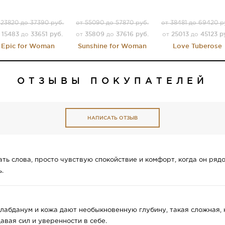
 23820 до 37390 руб.
от 55090 до 57870 руб.
от 38481 до 69420 р
15483
33651 руб.
35809
37616 руб.
25013
45123 р
т
до
от
до
от
до
Epic for Woman
Sunshine for Woman
Love Tuberose
ОТЗЫВЫ ПОКУПАТЕЛЕЙ
НАПИСАТЬ ОТЗЫВ
ать слова, просто чувствую спокойствие и комфорт, когда он рядо
.
лабданум и кожа дают необыкновенную глубину, такая сложная, н
авая сил и уверенности в себе.