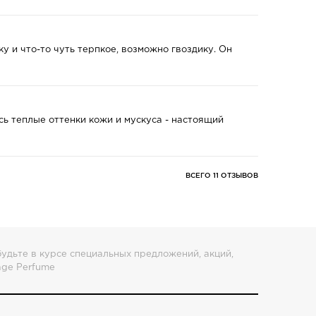
 и что-то чуть терпкое, возможно гвоздику. Он
сь теплые оттенки кожи и мускуса - настоящий
ВСЕГО 11 ОТЗЫВОВ
удьте в курсе специальных предложений, акций,
age Perfume