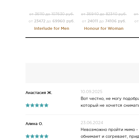
от 36110 до 107630 руб.
от 36940 до 82340 руб.
от
23472
69960 руб.
24011
74106 руб.
от
до
от
до
о
Interlude for Men
Honour for Woman
10.09.2025
Анастасия Ж.
Вот честно, не могу подобр
который не хочется снимать
23.06.2024
Алина О.
Невозможно пройти мимо - 
обнимает и согревает, прид