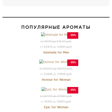
ПОПУЛЯРНЫЕ АРОМАТЫ
-35%
от 36110 до 37540 руб.
23472
24401 руб.
от
до
Interlude for Men
-35%
от 35300 до 82340 руб.
22945
74106 руб.
от
до
Honour for Woman
-35%
от 23400 до 37390 руб.
15210
33651 руб.
от
до
Epic for Woman