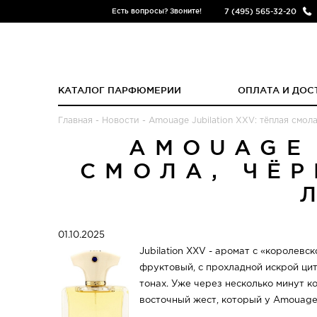
7 (495) 565-32-20
Есть вопросы? Звоните!
КАТАЛОГ ПАРФЮМЕРИИ
ОПЛАТА И ДОС
Главная
-
Новости
-
Amouage Jubilation XXV: тёплая смол
AMOUAGE 
СМОЛА, ЧЁ
01.10.2025
Jubilation XXV - аромат с «королевс
фруктовый, с прохладной искрой цитр
тонах. Уже через несколько минут к
восточный жест, который у Amouage