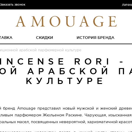
Заказать звонок
ЛИЧН
ТАВКА
СКИДКИ
ИСТОРИЯ БРЕНДА
адиционной арабской парфюмерной культуре
INCENSE RORI -
ОЙ АРАБСКОЙ 
КУЛЬТУРЕ
й бренд Amouage представил новый мужской и женский древесн
тливым парфюмером Жюльеном Раскине. Чарующая, изысканная к
ральных масел, посвященных невероятной, харизматичной красот