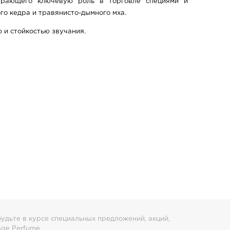
грающего ключевую роль в торговле специями и
о кедра и травянисто-дымного мха.
 и стойкостью звучания.
удьте в курсе специальных предложений, акций,
age Perfume