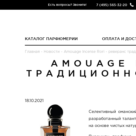
7 (495) 565-32-20
Есть вопросы? Звоните!
КАТАЛОГ ПАРФЮМЕРИИ
ОПЛАТА И ДОС
Главная
-
Новости
-
Amouage Incense Rori - реверанс тр
AMOUAGE 
ТРАДИЦИОНН
18.10.2021
Селективный омански
разработанный талан
на основе чистых нату