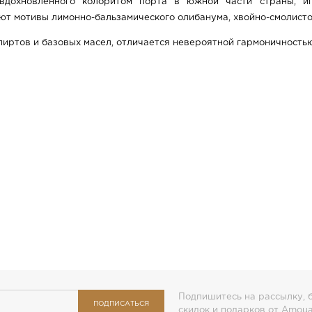
вдохновленного колоритом порта в южной части страны, и
ют мотивы лимонно-бальзамического олибанума, хвойно-смолистог
пиртов и базовых масел, отличается невероятной гармоничностью
Подпишитесь на рассылку, б
ПОДПИСАТЬСЯ
скидок и подарков от Amou